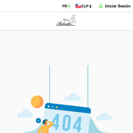
Iniciar Sesión
FR
CLP $