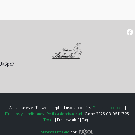
7UkSpc7
Al utilizar este sitio web, acepta el uso de cookies.
Política de cookies
|
Términos y condiciones
|
Política de privacidad
|
Cache: 2026-08-06 11:17:25 |
Textos
|
Framework: 3 |
Tag:
..
Sistema Hotelero
por