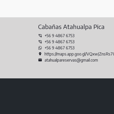
Cabañas Atahualpa Pica
+56 9 4867 6753
+56 9 4867 6753
+56 9 4867 6753
https://maps.app.goo.gl/VQxwJZnsRs
atahualpareservas@gmail.com