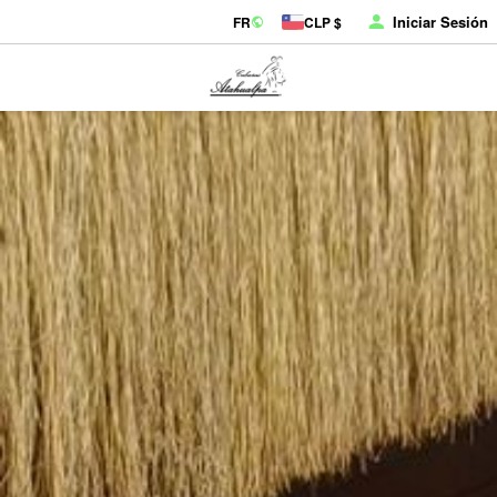
Iniciar Sesión
FR
CLP $