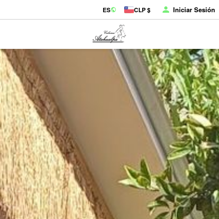
Iniciar Sesión
ES
CLP $