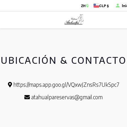
In
ZH
CLP $
UBICACIÓN & CONTACTO
https://maps.app.goo.gl/VQxwJZnsRs7UkSpc7
atahualpareservas@gmail.com