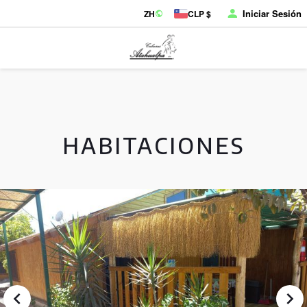
Iniciar Sesión
ZH
CLP $
HABITACIONES