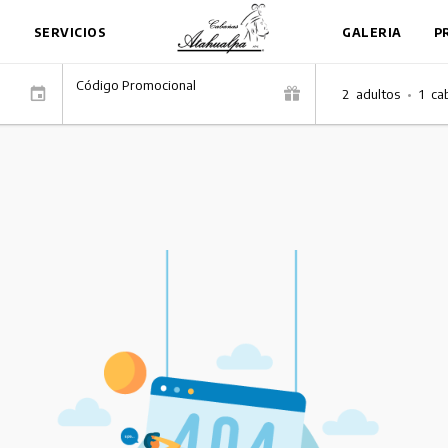
S
SERVICIOS
GALERIA
P
Código Promocional
2
adultos
•
1
ca